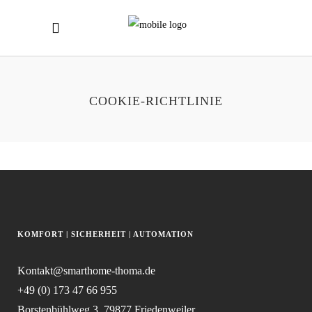
COOKIE-RICHTLINIE
KOMFORT | SICHERHEIT | AUTOMATION
Kontakt@smarthome-thoma.de
+49 (0) 173 47 66 955
Borstenbühlweg 3, 79877 Friedenweiler